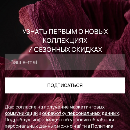
Высота ручки
11,5 см
УЗНАТЬ ПЕРВЫМ О НОВЫХ
КОЛЛЕКЦИЯХ
И СЕЗОННЫХ СКИДКАХ
ПОДПИСАТЬСЯ
Даю согласие на получение
маркетинговых
коммуникаций
и
обработку персональных данных
.
Подробную информацию об условии обработки
персональных данных можно найти в
Политике