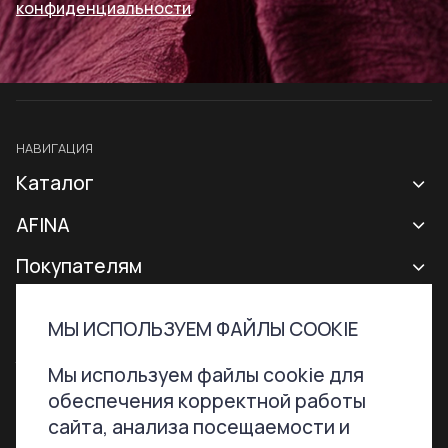
конфиденциальности
НАВИГАЦИЯ
Каталог
Новая коллекция
AFINA
Все сумки
О бренде
Покупателям
Рюкзаки
Контакты
Доставка и оплата
МЫ ИСПОЛЬЗУЕМ ФАЙЛЫ COOKIE
Аксессуары
Гарантии и возврат
Контактная информация
ТЕЛЕФОН
ПОЧТА
Мы используем файлы cookie для
Сертификаты
Программа лояльности
обеспечения корректной работы
+7 800 707-76-51
hello@afinabags.ru
Уход за сумками
сайта, анализа посещаемости и