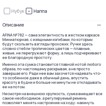
Нубук
Наппа
Описание
AFINA №782 — сама элегантность в жестком каркасе.
Миниатюрная, c изящными изгибами, по которым
будут скользить взгляды прохожих. Ручки здесь
словно стебли тропических цветов — плавные,
живые, не перегружают форму, а лишь подчеркивают
ее благородную простоту.
Именно эта сумка становится главной нотой любого
образа, по-настоящему раскрывая, а не просто
завершая его. Ради нее вам захочется надевать что-
то особенное даже в обычный день, впустить
красоту в будни и больше ни минуты не откладывать
ее на потом.
Несмотря на внешнюю хрупкость, сумка вмещает все
самое необходимое, а регулируемый ремень
позволяет менять настроение на ходу: накинуть