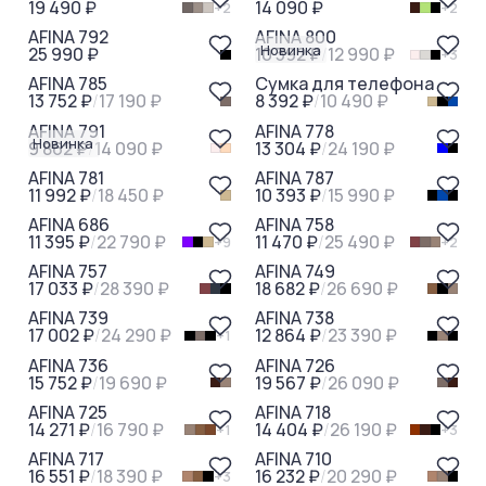
19 490 ₽
14 090 ₽
+
2
+
2
AFINA 792
AFINA 800
-
20
%
-
20
%
Новинка
25 990 ₽
10 392 ₽
/
12 990 ₽
+
3
AFINA 785
Сумка для телефона
-
30
%
-
45
%
13 752 ₽
/
17 190 ₽
8 392 ₽
/
10 490 ₽
AFINA 791
AFINA 778
-
35
%
-
35
%
Новинка
9 862 ₽
/
14 090 ₽
13 304 ₽
/
24 190 ₽
AFINA 781
AFINA 787
-
50
%
-
55
%
11 992 ₽
/
18 450 ₽
10 393 ₽
/
15 990 ₽
AFINA 686
AFINA 758
-
40
%
-
30
%
11 395 ₽
/
22 790 ₽
11 470 ₽
/
25 490 ₽
+
9
+
2
AFINA 757
AFINA 749
-
30
%
-
45
%
17 033 ₽
/
28 390 ₽
18 682 ₽
/
26 690 ₽
AFINA 739
AFINA 738
-
20
%
-
25
%
17 002 ₽
/
24 290 ₽
12 864 ₽
/
23 390 ₽
+
1
AFINA 736
AFINA 726
-
15
%
-
45
%
15 752 ₽
/
19 690 ₽
19 567 ₽
/
26 090 ₽
AFINA 725
AFINA 718
-
10
%
-
20
%
14 271 ₽
/
16 790 ₽
14 404 ₽
/
26 190 ₽
+
1
+
3
AFINA 717
AFINA 710
-
50
%
-
45
%
16 551 ₽
/
18 390 ₽
16 232 ₽
/
20 290 ₽
+
3