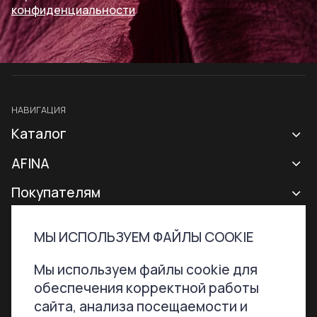
конфиденциальности
НАВИГАЦИЯ
Каталог
Новая коллекция
AFINA
Все сумки
О бренде
Покупателям
Рюкзаки
Контакты
Доставка и оплата
МЫ ИСПОЛЬЗУЕМ ФАЙЛЫ COOKIE
Аксессуары
Гарантии и возврат
Контактная информация
ТЕЛЕФОН
ПОЧТА
Мы используем файлы cookie для
Сертификаты
Программа лояльности
обеспечения корректной работы
+7 800 707-76-51
hello@afinabags.ru
Уход за сумками
сайта, анализа посещаемости и