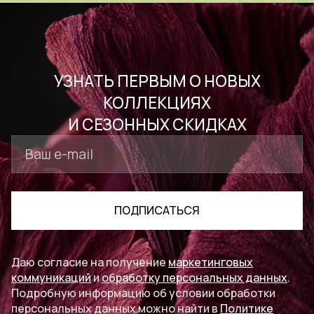
УЗНАТЬ ПЕРВЫМ О НОВЫХ
КОЛЛЕКЦИЯХ
И СЕЗОННЫХ СКИДКАХ
ПОДПИСАТЬСЯ
Даю согласие на получение
маркетинговых
коммуникаций
и
обработку персональных данных
.
Подробную информацию об условии обработки
персональных данных можно найти в
Политике