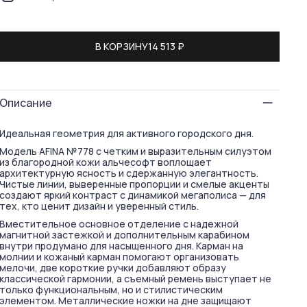
В КОРЗИНУ
14 513 ₽
Описание
​​Идеальная геометрия для активного городского дня.
Модель AFINA №778 с четким и выразительным силуэтом
из благородной кожи альчесофт воплощает
архитектурную ясность и сдержанную элегантность.
Чистые линии, выверенные пропорции и смелые акценты
создают яркий контраст с динамикой мегаполиса — для
тех, кто ценит дизайн и уверенный стиль.
Вместительное основное отделение с надежной
магнитной застежкой и дополнительным карабином
внутри продумано для насыщенного дня. Карман на
молнии и кожаный карман помогают организовать
мелочи, две короткие ручки добавляют образу
классической гармонии, а съемный ремень выступает не
только функциональным, но и стилистическим
элементом. Металлические ножки на дне защищают