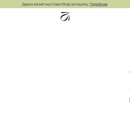
Дарим косметику CreamShop за покупку.
Подробнее