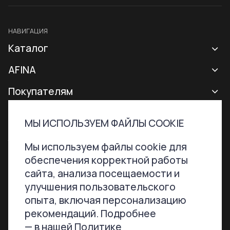
НАВИГАЦИЯ
Каталог
Новая коллекция
AFINA
Все сумки
О бренде
Покупателям
Рюкзаки
Контакты
Доставка и оплата
МЫ ИСПОЛЬЗУЕМ ФАЙЛЫ COOKIE
Аксессуары
Гарантии и возврат
Контактная информация
ТЕЛЕФОН
ПОЧТА
Мы используем файлы cookie для
Сертификаты
Программа лояльности
обеспечения корректной работы
+7 800 707-76-51
hello@afinabags.ru
Уход за сумками
сайта, анализа посещаемости и
улучшения пользовательского
Акции
опыта, включая персонализацию
МЫ В СОЦСЕТЯХ
рекомендаций. Подробнее
— в нашей
Политике