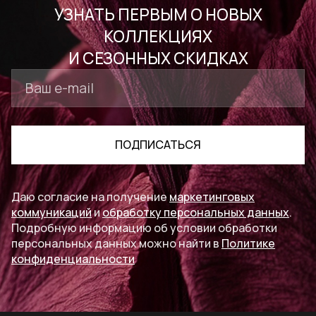
УЗНАТЬ ПЕРВЫМ О НОВЫХ
КОЛЛЕКЦИЯХ
И СЕЗОННЫХ СКИДКАХ
ПОДПИСАТЬСЯ
Даю согласие на получение
маркетинговых
коммуникаций
и
обработку персональных данных
.
Подробную информацию об условии обработки
персональных данных можно найти в
Политике
конфиденциальности