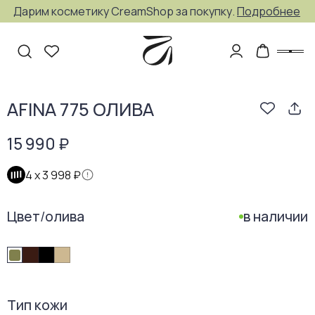
Дарим косметику CreamShop за покупку.
Подробнее
AFINA 775 ОЛИВА
15 990 ₽
4 х
3 998 ₽
Цвет
/
олива
в наличии
Тип кожи