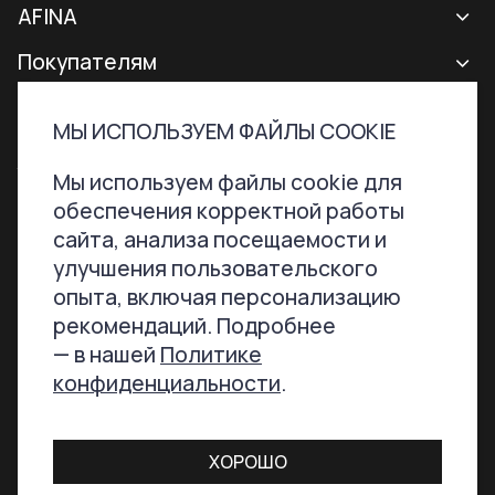
Новая коллекция
AFINA
Все сумки
О бренде
Покупателям
Рюкзаки
Контакты
Доставка и оплата
МЫ ИСПОЛЬЗУЕМ ФАЙЛЫ COOKIE
Аксессуары
Гарантии и возврат
Контактная информация
ТЕЛЕФОН
ПОЧТА
Мы используем файлы cookie для
Сертификаты
Программа лояльности
обеспечения корректной работы
+7 800 707-76-51
hello@afinabags.ru
Уход за сумками
сайта, анализа посещаемости и
улучшения пользовательского
Акции
опыта, включая персонализацию
МЫ В СОЦСЕТЯХ
рекомендаций. Подробнее
— в нашей
Политике
конфиденциальности
.
© 2021 -
2026
Все права
Условия продажи товара в
интернет-магазине
ХОРОШО
Политика конфиденциальности
защищены