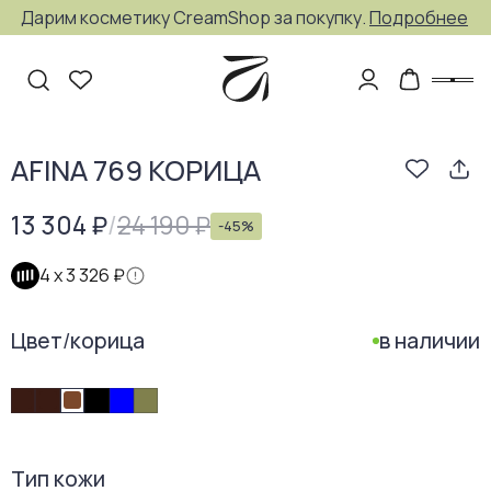
Дарим косметику CreamShop за покупку.
Подробнее
AFINA 769 КОРИЦА
13 304 ₽
/
24 190 ₽
-
45
%
4 х
3 326 ₽
Цвет
/
корица
в наличии
Тип кожи