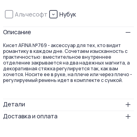
Альчесофт
Нубук
Описание
Кисет AFINA №769 - аксессуар для тех, кто видит
романтику в каждом дне. Сочетаем изысканность с
практичностью: вместительное внутреннее
отделение закрывается на два надежных магнита, а
декоративная стяжка регулируется так, как вам
хочется. Носите ее в руке, на плече или через плечо -
регулируемый ремень идет в комплекте с сумкой.
Детали
Размер
19х35х13
Доставка и оплата
Вес
400
Бесплатная доставка по России: в пункты выдачи —
при заказе от 5 000 ₽; курьером — при заказе
Способ носки
на плече
от 7 000 ₽.