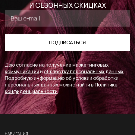
И СЕЗОННЫХ СКИДКАХ
ПОДПИСАТЬСЯ
Даю согласие на получение
маркетинговых
коммуникаций
и
обработку персональных данных
.
Подробную информацию об условии обработки
персональных данных можно найти в
Политике
конфиденциальности
НАВИГАЦИЯ