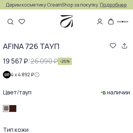
Дарим косметику CreamShop за покупку.
Подробнее
AFINA 726 ТАУП
19 567 ₽
/
26 090 ₽
-
25
%
4 х
4 892 ₽
Цвет
/
тауп
в наличии
Тип кожи