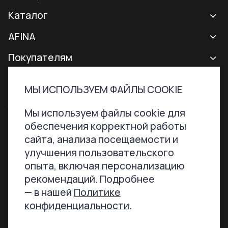
Каталог
Новая коллекция
AFINA
Все сумки
О бренде
Покупателям
Рюкзаки
Контакты
Доставка и оплата
МЫ ИСПОЛЬЗУЕМ ФАЙЛЫ COOKIE
Аксессуары
Гарантии и возврат
Контактная информация
ТЕЛЕФОН
ПОЧТА
Мы используем файлы cookie для
Сертификаты
Программа лояльности
обеспечения корректной работы
+7 800 707-76-51
hello@afinabags.ru
Уход за сумками
сайта, анализа посещаемости и
улучшения пользовательского
Акции
опыта, включая персонализацию
МЫ В СОЦСЕТЯХ
рекомендаций. Подробнее
— в нашей
Политике
конфиденциальности
.