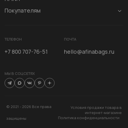
Все сумки
О бренде
Покупателям
Рюкзаки
Контакты
Доставка и оплата
Аксессуары
Гарантии и возврат
Контактная информация
ТЕЛЕФОН
ПОЧТА
Сертификаты
Программа лояльности
+7 800 707-76-51
hello@afinabags.ru
Уход за сумками
Акции
МЫ В СОЦСЕТЯХ
© 2021 -
2026
Все права
Условия продажи товара в
интернет-магазине
ХОРОШО
Политика конфиденциальности
защищены