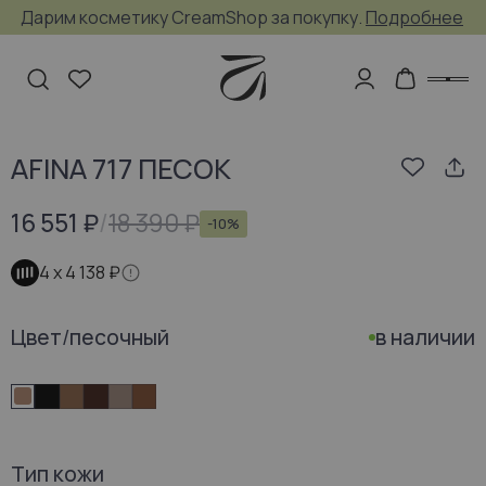
Дарим косметику CreamShop за покупку.
Подробнее
AFINA 717 ПЕСОК
16 551 ₽
/
18 390 ₽
-
10
%
4 х
4 138 ₽
Цвет
/
песочный
в наличии
Тип кожи