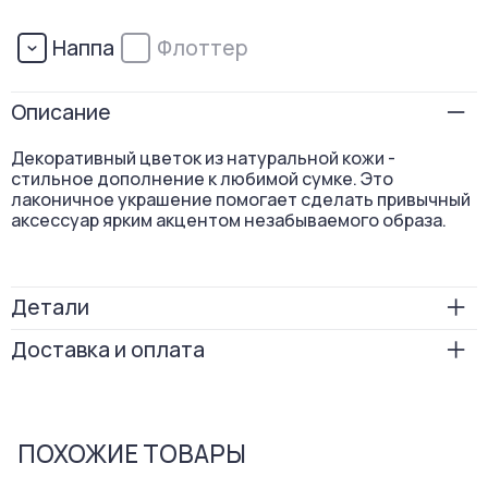
Наппа
Флоттер
Описание
Декоративный цветок из натуральной кожи -
стильное дополнение к любимой сумке. Это
лаконичное украшение помогает сделать привычный
аксессуар ярким акцентом незабываемого образа.
Детали
Доставка и оплата
Длина
15
Бесплатная доставка по России: в пункты выдачи —
Вес
60
при заказе от 5 000 ₽; курьером — при заказе
от 7 000 ₽.
Застежка
магнит
кожаные шнурки
ПОХОЖИЕ ТОВАРЫ
Отправляем заказы через СДЭК: стоимость доставки
-
40
%
автоматически рассчитывается при оформлении, а
Способ носки
на сумке