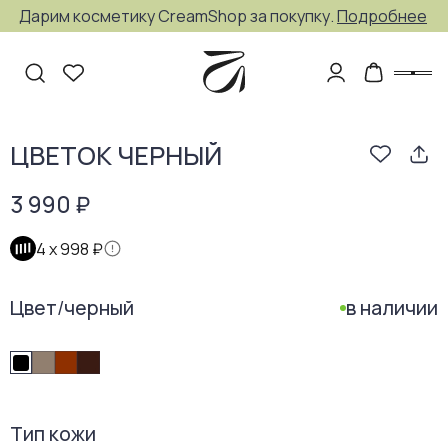
Дарим косметику CreamShop за покупку.
Подробнее
ЦВЕТОК ЧЕРНЫЙ
3 990 ₽
4 х
998 ₽
Цвет
/
черный
в наличии
Тип кожи