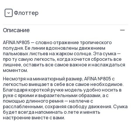
Флоттер
Описание
AFINA №805 — словно отражение тропического
полудня. Ее линии вдохновлены движением
пальмовых листьев на жарком солнце. Эта сумка —
про ту самую легкость, когда хочется сбросить все
лишнее, оставить все самое важное и наслаждаться
моментом.
Несмотря на миниатюрный размер, AFINA №805 с
легкостью вмещает в себе все самое необходимое.
Благодаря короткой ручке модель удобно носить в
руке с яркими и выразительными образами, а с
помощью длинного ремня — на плече с
расслабленными, сохраняя свободу движения. Сумка
будет всегда напоминать о лете и менять
настроение вместе с вами.