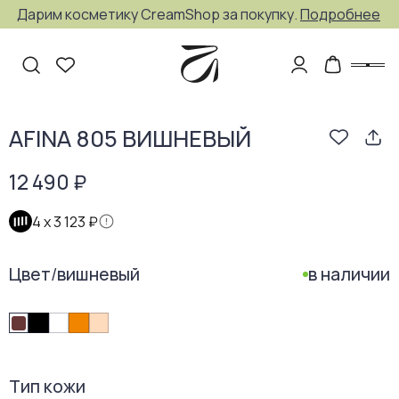
Дарим косметику CreamShop за покупку.
Подробнее
AFINA 805 ВИШНЕВЫЙ
12 490 ₽
4 х
3 123 ₽
Цвет
/
вишневый
в наличии
Тип кожи