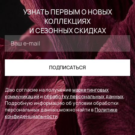
УЗНАТЬ ПЕРВЫМ О НОВЫХ
КОЛЛЕКЦИЯХ
И СЕЗОННЫХ СКИДКАХ
ПОДПИСАТЬСЯ
Даю согласие на получение
маркетинговых
коммуникаций
и
обработку персональных данных
.
Подробную информацию об условии обработки
персональных данных можно найти в
Политике
конфиденциальности