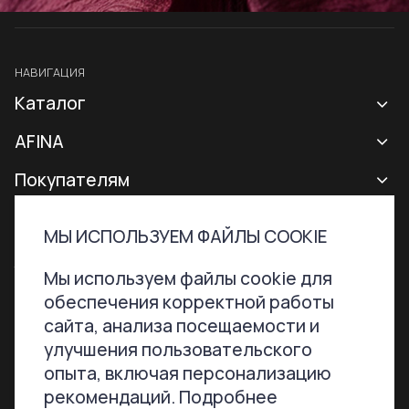
НАВИГАЦИЯ
Каталог
Новая коллекция
AFINA
Все сумки
О бренде
Покупателям
Рюкзаки
Контакты
Доставка и оплата
МЫ ИСПОЛЬЗУЕМ ФАЙЛЫ COOKIE
Аксессуары
Гарантии и возврат
Контактная информация
ТЕЛЕФОН
ПОЧТА
Мы используем файлы cookie для
Сертификаты
Программа лояльности
обеспечения корректной работы
+7 800 707-76-51
hello@afinabags.ru
Уход за сумками
сайта, анализа посещаемости и
улучшения пользовательского
Акции
опыта, включая персонализацию
МЫ В СОЦСЕТЯХ
рекомендаций. Подробнее