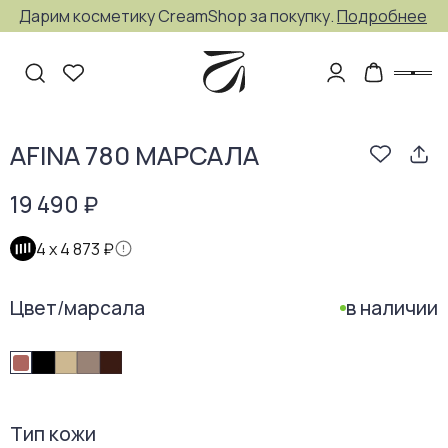
Дарим косметику CreamShop за покупку.
Подробнее
AFINA 780 МАРСАЛА
19 490 ₽
4 х
4 873 ₽
Цвет
/
марсала
в наличии
Тип кожи