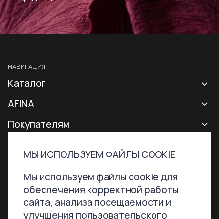
НАВИГАЦИЯ
Каталог
Новая коллекция
AFINA
Все сумки
О бренде
Покупателям
Рюкзаки
Контакты
Доставка и оплата
МЫ ИСПОЛЬЗУЕМ ФАЙЛЫ COOKIE
Аксессуары
Гарантии и возврат
Контактная информация
ТЕЛЕФОН
ПОЧТА
Мы используем файлы cookie для
Сертификаты
Программа лояльности
обеспечения корректной работы
+7 800 707-76-51
hello@afinabags.ru
Уход за сумками
сайта, анализа посещаемости и
улучшения пользовательского
Акции