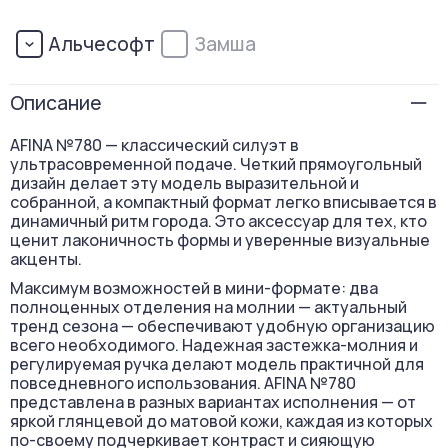
Альчесофт
Замша
Описание
AFINA №780 — классический силуэт в
ультрасовременной подаче. Четкий прямоугольный
дизайн делает эту модель выразительной и
собранной, а компактный формат легко вписывается в
динамичный ритм города. Это аксессуар для тех, кто
ценит лаконичность формы и уверенные визуальные
акценты.
Максимум возможностей в мини-формате: два
полноценных отделения на молнии — актуальный
тренд сезона — обеспечивают удобную организацию
всего необходимого. Надежная застежка-молния и
регулируемая ручка делают модель практичной для
повседневного использования. AFINA №780
представлена в разных вариантах исполнения — от
яркой глянцевой до матовой кожи, каждая из которых
по-своему подчеркивает контраст и сияющую