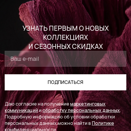
УЗНАТЬ ПЕРВЫМ О НОВЫХ
КОЛЛЕКЦИЯХ
И СЕЗОННЫХ СКИДКАХ
ПОДПИСАТЬСЯ
Даю согласие на получение
маркетинговых
коммуникаций
и
обработку персональных данных
.
Подробную информацию об условии обработки
персональных данных можно найти в
Политике
конфиденциальности