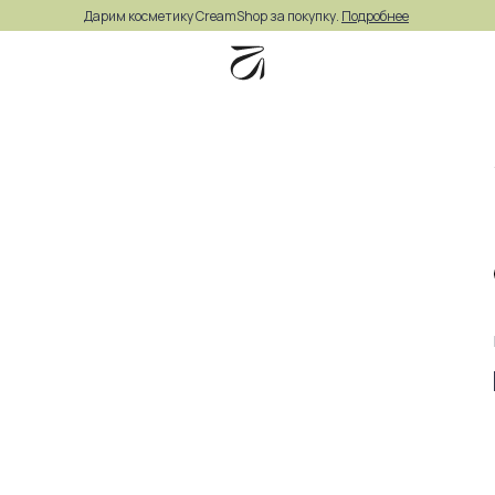
Дарим косметику CreamShop за покупку.
Подробнее