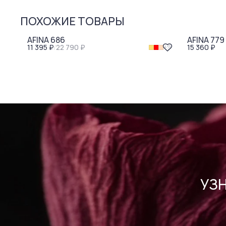
ПОХОЖИЕ ТОВАРЫ
-
50
%
AFINA 686
AFINA 779
11 395 ₽
/
22 790 ₽
15 360 ₽
+
9
УЗ