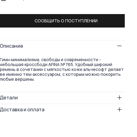
СООБЩИТЬ О ПОСТУПЛЕНИИ
Описание
Гимн минимализма, свободы и современности -
небольшая кроссбоди AFINA №765. Удобный широкий
ремень в сочетании с мягкостью кожи альчесофт делает
ее именно тем аксессуаром, с которым можно покорить
любые вершины.
Детали
Размер
16х39х8
Доставка и оплата
Вес
320
Бесплатная доставка по России: в пункты выдачи — при
Способ носки
на плече
заказе от 5 000 ₽; курьером — при заказе от 7 000 ₽.
через плечо
Отправляем заказы через СДЭК: стоимость доставки
Вид замка
молния
автоматически рассчитывается при оформлении, а сроки