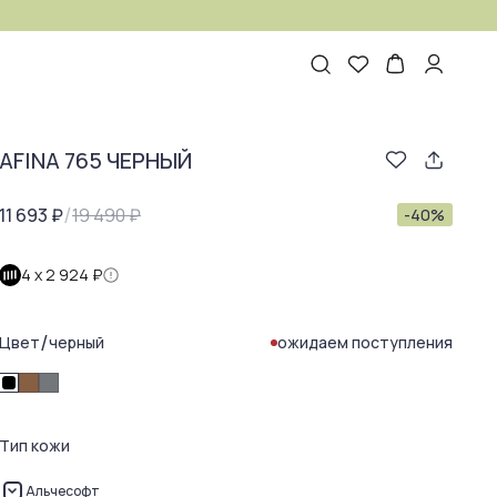
AFINA 765 ЧЕРНЫЙ
/
11 693 ₽
19 490 ₽
-
40
%
4 х
2 924 ₽
/
Цвет
черный
ожидаем поступления
Тип кожи
Альчесофт