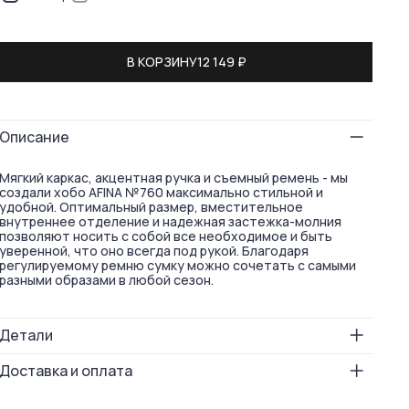
В КОРЗИНУ
12 149 ₽
Описание
Мягкий каркас, акцентная ручка и съемный ремень - мы
создали хобо AFINA №760 максимально стильной и
удобной. Оптимальный размер, вместительное
внутреннее отделение и надежная застежка-молния
позволяют носить с собой все необходимое и быть
уверенной, что оно всегда под рукой. Благодаря
регулируемому ремню сумку можно сочетать с самыми
разными образами в любой сезон.
Детали
Размер
15х25х13
Доставка и оплата
Вес
400
Бесплатная доставка по России: в пункты выдачи — при
Способ носки
через плечо
заказе от 5 000 ₽; курьером — при заказе от 7 000 ₽.