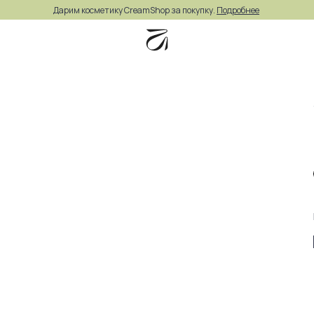
Дарим косметику CreamShop за покупку.
Подробнее