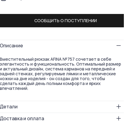
СООБЩИТЬ О ПОСТУПЛЕНИИ
Описание
Вместительный рюкзак AFINA №757 сочетает в себе
элегантность и функциональность. Оптимальный размер
и актуальный дизайн, система карманов на передней и
задней стенках, регулируемые лямки и металлические
ножки на дне изделия - он создан для того, чтобы
сделать каждый день полным комфорта и ярких
впечатлений.
Детали
Размер
29х28х16
Доставка и оплата
Вес
750
Бесплатная доставка по России: в пункты выдачи — при
Способ носки
на плече
заказе от 5 000 ₽; курьером — при заказе от 7 000 ₽.
в руке