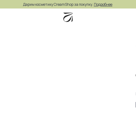
Дарим косметику CreamShop за покупку.
Подробнее