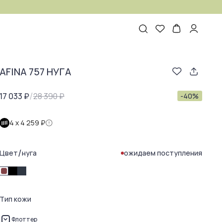
AFINA 757 НУГА
/
17 033 ₽
28 390 ₽
-
40
%
4 х
4 259 ₽
/
Цвет
нуга
ожидаем поступления
Тип кожи
Флоттер